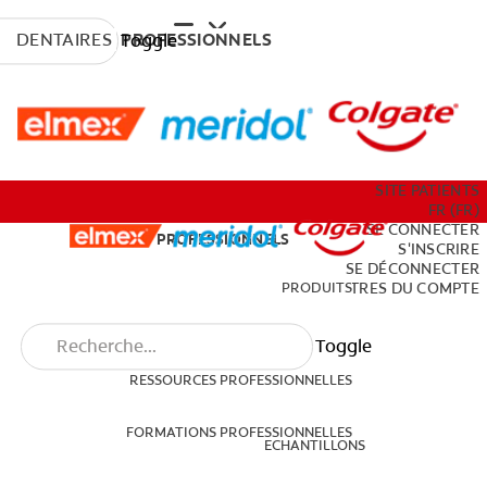
DENTAIRES
PROFESSIONNELS
Toggle
PRODUITS
SITE PATIENTS
FR (FR)
SE CONNECTER
DENTAIRES
PROFESSIONNELS
S'INSCRIRE
SE DÉCONNECTER
RESSOURCES PROFESSIONNELLES
PRODUITS
PARAMÈTRES DU COMPTE
Toggle
FORMATIONS PROFESSIONNELLES
RESSOURCES PROFESSIONNELLES
ECHANTILLONS
FORMATIONS PROFESSIONNELLES
ECHANTILLONS
SITE PATIENTS