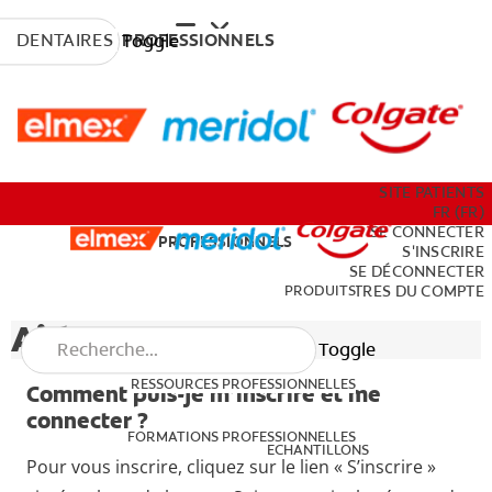
DENTAIRES
PROFESSIONNELS
Toggle
PRODUITS
SITE PATIENTS
FR (FR)
SE CONNECTER
DENTAIRES
PROFESSIONNELS
S'INSCRIRE
SE DÉCONNECTER
RESSOURCES PROFESSIONNELLES
PRODUITS
PARAMÈTRES DU COMPTE
Aide et FAQ
Toggle
FORMATIONS PROFESSIONNELLES
RESSOURCES PROFESSIONNELLES
ECHANTILLONS
Comment puis-je m’inscrire et me
connecter ?
FORMATIONS PROFESSIONNELLES
ECHANTILLONS
Pour vous inscrire, cliquez sur le lien « S’inscrire »
SITE PATIENTS