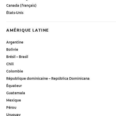
Canada (français)
FR (FR)
États-Unis
SE CONNECTER
S'INSCRIRE
AMÉRIQUE LATINE
SE DÉCONNECTER
Argentine
Bolivie
PARAMÈTRES DU COMPTE
Brésil – Brasil
Chili
Colombie
République dominicaine – República Dominicana
Équateur
Guatemala
Mexique
Pérou
Uruguay