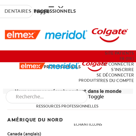
DENTAIRES
PROFESSIONNELS
Toggle
PRODUITS
SITE PATIENTS
FR (FR)
SE CONNECTER
DENTAIRES
PROFESSIONNELS
S'INSCRIRE
SE DÉCONNECTER
RESSOURCES PROFESSIONNELLES
PRODUITS
PARAMÈTRES DU COMPTE
Nous sommes présents partout dans le monde
Toggle
FORMATIONS PROFESSIONNELLES
RESSOURCES PROFESSIONNELLES
ECHANTILLONS
AMÉRIQUE DU NORD
FORMATIONS PROFESSIONNELLES
ECHANTILLONS
SITE PATIENTS
Canada (anglais)