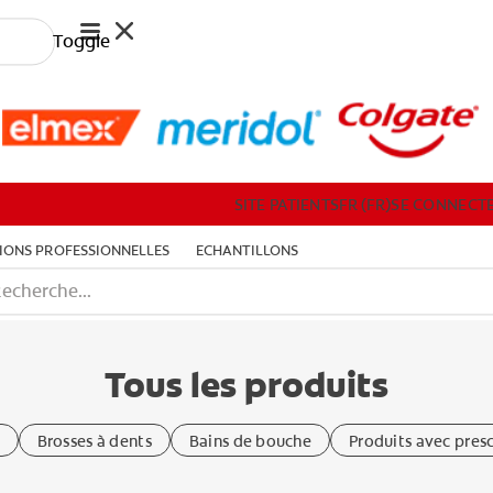
Toggle
RESSOURCES PROFESSIONNELLES
PRODUITS
SITE PATIENTS
FR (FR)
SE CONNECT
ONS PROFESSIONNELLES
ECHANTILLONS
SITE PATIENTS
FR (FR)
SE CONNECTER
S'
Tous les produits
Brosses à dents
Bains de bouche
Produits avec presc