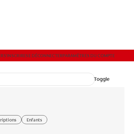
FORMATIONS PROFESSIONNELLES
ECHANTILLONS
ER
S'INSCRIRE
SE DÉCONNECTER
PARAMÈTRES DU COMPTE
Toggle
INSCRIRE
SE DÉCONNECTER
PARAMÈTRES DU COMPTE
riptions
Enfants