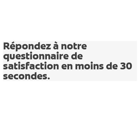
FR (FR)
SE CONNECTER
S'INSCRIRE
Répondez à notre
SE DÉCONNECTER
questionnaire de
PARAMÈTRES DU COMPTE
satisfaction en moins de 30
secondes.