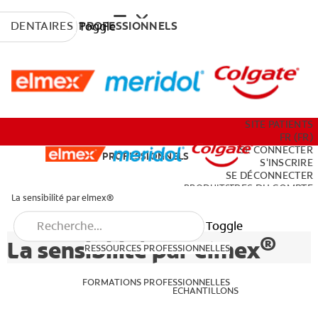
DENTAIRES
PROFESSIONNELS
Toggle
PRODUITS
SITE PATIENTS
FR (FR)
SE CONNECTER
DENTAIRES
PROFESSIONNELS
S'INSCRIRE
SE DÉCONNECTER
RESSOURCES PROFESSIONNELLES
PRODUITS
PARAMÈTRES DU COMPTE
La sensibilité par elmex®
Toggle
FORMATIONS PROFESSIONNELLES
®
La sensibilité par elmex
RESSOURCES PROFESSIONNELLES
ECHANTILLONS
FORMATIONS PROFESSIONNELLES
ECHANTILLONS
SITE PATIENTS