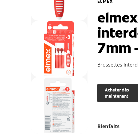
ELMEX
elmex
interd
7mm -
Brossettes Inter
Acheter dès
maintenant
Bienfaits