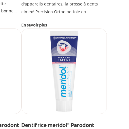
tte
d'appareils dentaires, la brosse à dents
e bonne
elmex
Precision Ortho nettoie en
®
 prévenir
profondeur autour des bagues et fils pour
En savoir plus
une hygiène parfaite et une protection
optimale anti-caries.
La gamme de brosses à dents elmex passe
à un emballage en carton recyclable.
arodont
Dentifrice meridol
Parodont
®