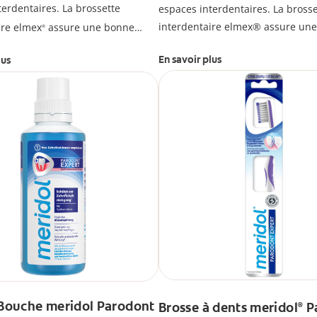
terdentaires. La brossette
espaces interdentaires. La brosse
interdentaire elmex® assure un
ire elmex
assure une bonne
®
hygiène bucco-dentaire et aide à
cco-dentaire et aide à prévenir
En savoir plus
lus
des caries.
 Bouche meridol Parodont
Brosse à dents meridol
P
®