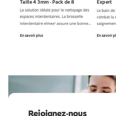
Taille 4 3mm - Pack de 8
Expert
La solution idéale pour le nettoyage des
Le bain de
espaces interdentaires. La brossette
combat la 
interdentaire elmex
assure une bonne
saignement
®
hygiène bucco-dentaire et aide à prévenir
renforce l
En savoir plus
En savoir p
des caries.
la parodont
*Combat le
dentaire av
ne se déve
Rejoignez-nous