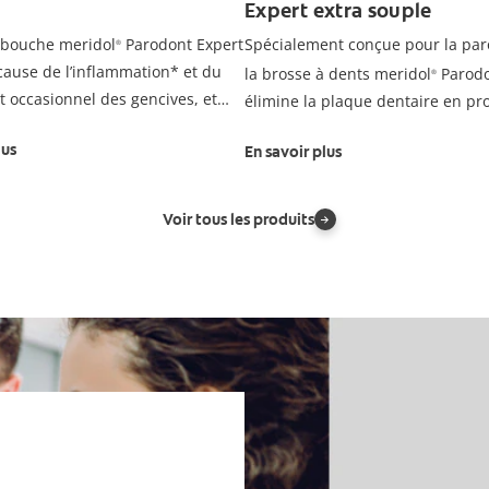
Expert extra souple
 bouche meridol
Parodont Expert
Spécialement conçue pour la par
®
cause de l’inflammation* et du
la brosse à dents meridol
Parodo
®
 occasionnel des gencives, et
élimine la plaque dentaire en pr
a résistance des gencives contre
sans agresser les gencives sensib
lus
En savoir plus
ite et la récession.
s bactéries de la plaque
ant que l’irritation des gencives
Voir tous les produits
loppe.