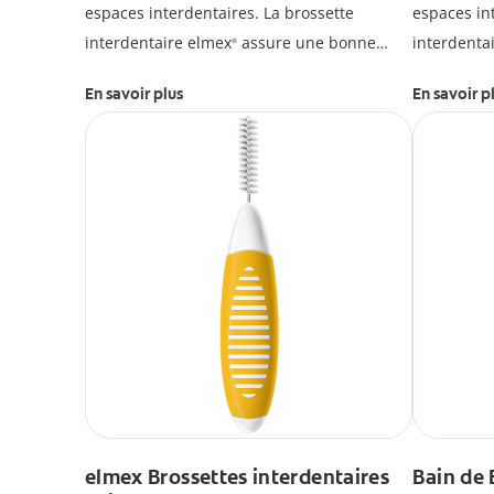
espaces interdentaires. La brossette
espaces in
interdentaire elmex
assure une bonne
interdenta
®
hygiène bucco-dentaire et aide à prévenir
hygiène bu
En savoir plus
En savoir p
des caries.
des caries.
elmex Brossettes interdentaires
Bain de