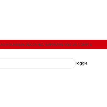
FORMATIONS PROFESSIONNELLES
ECHANTILLONS
ER
S'INSCRIRE
SE DÉCONNECTER
PARAMÈTRES DU COMPTE
Toggle
INSCRIRE
SE DÉCONNECTER
PARAMÈTRES DU COMPTE