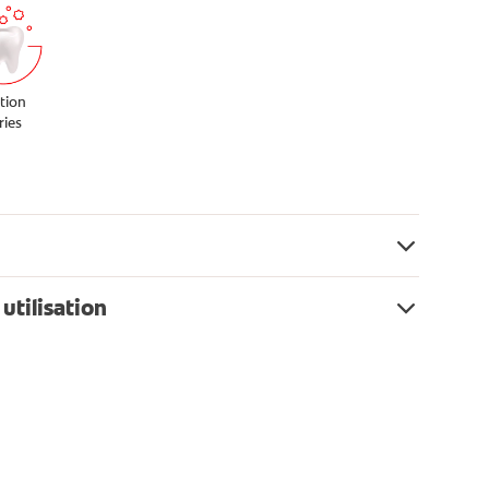
tion
ries
 utilisation