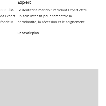
Expert
odontite,
Le dentifrice meridol
Parodont Expert offre
®
nt Expert
un soin intensif pour combattre la
ofondeur
parodontite, la récession et le saignement
les.
des gencives. Sa formule avancée lutte
En savoir plus
contre la plaque bactérienne et renforce la
résistance naturelle de vos gencives.