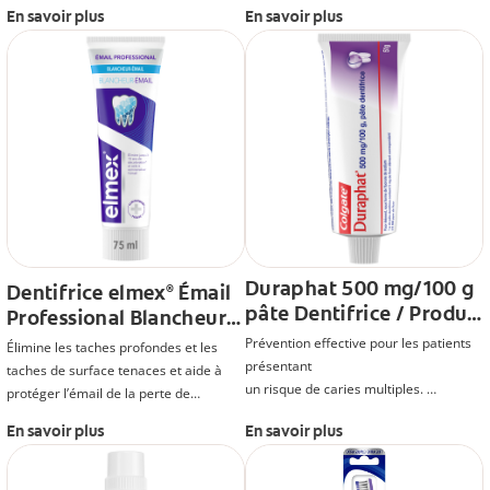
brins extra souples pour être doux sur
En savoir plus
En savoir plus
l'émail et nettoyer vos dents en
profondeur. La brosse à dents pour
l'émail a été développée avec des
experts et testée scientifiquement.
Duraphat 500 mg/100 g
Dentifrice elmex
Émail
®
pâte Dentifrice / Produit
Professional Blancheur-
avec AMM TVA
Émail
Prévention effective pour les patients
Élimine les taches profondes et les
présentant
taches de surface tenaces et aide à
un risque de caries multiples.
protéger l’émail de la perte de
31% de caries en moins avec un
minéraux et des caries
En savoir plus
En savoir plus
dentifrice à 5000 ppm de fluor
comparé à un dentifrice à 2500 ppm*