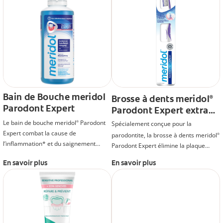
Bain de Bouche meridol
Brosse à dents meridol
®
Parodont Expert
Parodont Expert extra
souple
Le bain de bouche meridol
Parodont
®
Spécialement conçue pour la
Expert combat la cause de
parodontite, la brosse à dents meridol
®
l’inflammation* et du saignement
Parodont Expert élimine la plaque
occasionnel des gencives, et renforce
dentaire en profondeur sans agresser
En savoir plus
En savoir plus
la résistance des gencives contre la
les gencives sensibles.
parodontite et la récession.
*Combat les bactéries de la plaque
dentaire avant que l’irritation des
gencives ne se développe.