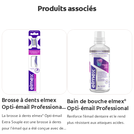
Produits associés
Brosse à dents elmex
Bain de bouche elmex
®
Opti-émail Professional
Opti-émail Professional
Extra souple
La brosse à dents elmex
Opti-émail
®
Renforce l’émail dentaire et le rend
Extra Souple est une brosse à dents
plus résistant aux attaques acides.
pour l'émail qui a été conçue avec des