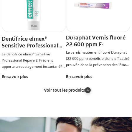
Duraphat Vernis fluoré
Dentifrice elmex
®
22 600 ppm F-
Sensitive Professional
Répare et Prévient Soin
Le vernis hautement fluoré Duraphat
Le dentifrice elmex
Sensitive
®
Gencives
(22 600 ppm) bénéficie d’une efficacité
Professional Répare & Prévient
prouvée dans la prévention des lésions
apporte un soulagement instantané*
carieuses chez les adultes et les
et durable des dents sensibles. Il
En savoir plus
En savoir plus
enfants, dans le cadre d’un
comporte la technologie Pro-Argin
et
®
programme général de contrôle
une formule Dual Zinc pour une
Voir tous les produits
protection durable des gencives.
*Pour un soulagement immédiat,
appliquer sur la dent sensible avec le
bout du doigt et masser délicatement
pendant une minute.