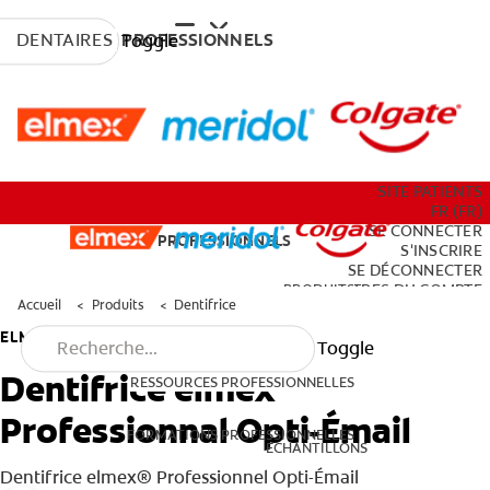
DENTAIRES
PROFESSIONNELS
Toggle
PRODUITS
SITE PATIENTS
FR (FR)
SE CONNECTER
DENTAIRES
PROFESSIONNELS
S'INSCRIRE
SE DÉCONNECTER
RESSOURCES PROFESSIONNELLES
PRODUITS
PARAMÈTRES DU COMPTE
Accueil
Produits
Dentifrice
ELMEX
Toggle
FORMATIONS PROFESSIONNELLES
Dentifrice elmex
RESSOURCES PROFESSIONNELLES
ECHANTILLONS
Professionnal Opti-Émail
FORMATIONS PROFESSIONNELLES
ECHANTILLONS
SITE PATIENTS
Dentifrice elmex® Professionnel Opti-Émail